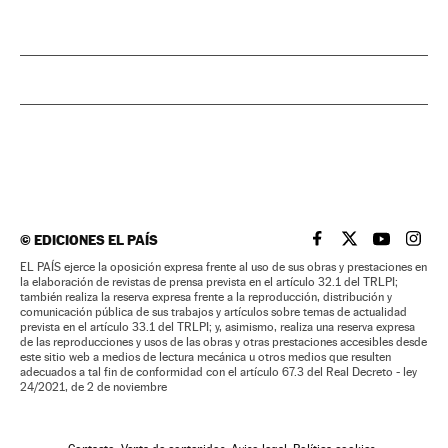
©
EDICIONES EL PAÍS
EL PAÍS BRASIL EN
EL PAÍS BRASI
EL PAÍS B
EL PA
EL PAÍS ejerce la oposición expresa frente al uso de sus obras y prestaciones en
la elaboración de revistas de prensa prevista en el artículo 32.1 del TRLPI;
también realiza la reserva expresa frente a la reproducción, distribución y
comunicación pública de sus trabajos y artículos sobre temas de actualidad
prevista en el artículo 33.1 del TRLPI; y, asimismo, realiza una reserva expresa
de las reproducciones y usos de las obras y otras prestaciones accesibles desde
este sitio web a medios de lectura mecánica u otros medios que resulten
adecuados a tal fin de conformidad con el artículo 67.3 del Real Decreto - ley
24/2021, de 2 de noviembre