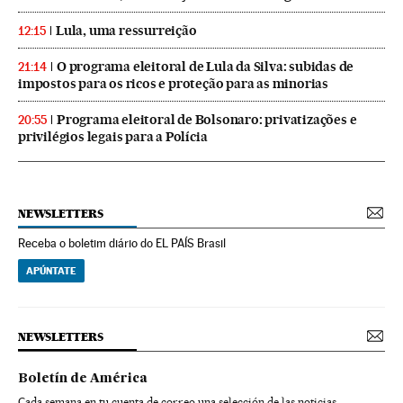
Lula, uma ressurreição
12:15
O programa eleitoral de Lula da Silva: subidas de
21:14
impostos para os ricos e proteção para as minorias
Programa eleitoral de Bolsonaro: privatizações e
20:55
privilégios legais para a Polícia
NEWSLETTERS
Receba o boletim diário do EL PAÍS Brasil
APÚNTATE
NEWSLETTERS
Boletín de América
Cada semana en tu cuenta de correo una selección de las noticias,