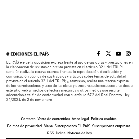
©
EDICIONES EL PAÍS
EL PAÍS BRASIL EN
EL PAÍS BRASI
EL PAÍS B
EL PA
EL PAÍS ejerce la oposición expresa frente al uso de sus obras y prestaciones en
la elaboración de revistas de prensa prevista en el artículo 32.1 del TRLPI;
también realiza la reserva expresa frente a la reproducción, distribución y
comunicación pública de sus trabajos y artículos sobre temas de actualidad
prevista en el artículo 33.1 del TRLPI; y, asimismo, realiza una reserva expresa
de las reproducciones y usos de las obras y otras prestaciones accesibles desde
este sitio web a medios de lectura mecánica u otros medios que resulten
adecuados a tal fin de conformidad con el artículo 67.3 del Real Decreto - ley
24/2021, de 2 de noviembre
Contacto
Venta de contenidos
Aviso legal
Política cookies
Política de privacidad
Mapa
Suscripciones EL PAÍS
Suscripciones empresas
RSS
Índice
Noticias de hoy