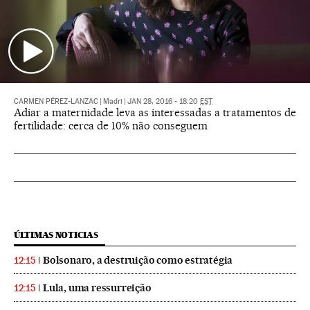
CARMEN PÉREZ-LANZAC
|
Madri
|
JAN 28, 2016 - 18:20
EST
Adiar a maternidade leva as interessadas a tratamentos de
fertilidade: cerca de 10% não conseguem
ÚLTIMAS NOTICIAS
Bolsonaro, a destruição como estratégia
12:15
Lula, uma ressurreição
12:15