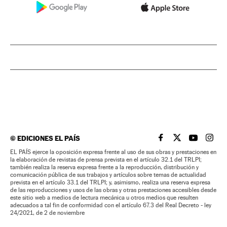
©
EDICIONES EL PAÍS
EL PAÍS BRASIL EN
EL PAÍS BRASI
EL PAÍS B
EL PA
EL PAÍS ejerce la oposición expresa frente al uso de sus obras y prestaciones en
la elaboración de revistas de prensa prevista en el artículo 32.1 del TRLPI;
también realiza la reserva expresa frente a la reproducción, distribución y
comunicación pública de sus trabajos y artículos sobre temas de actualidad
prevista en el artículo 33.1 del TRLPI; y, asimismo, realiza una reserva expresa
de las reproducciones y usos de las obras y otras prestaciones accesibles desde
este sitio web a medios de lectura mecánica u otros medios que resulten
adecuados a tal fin de conformidad con el artículo 67.3 del Real Decreto - ley
24/2021, de 2 de noviembre