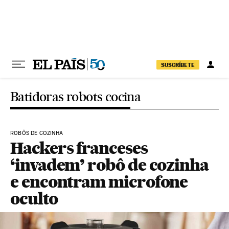
Pular para o conteúdo
SUSCRÍBETE
Batidoras robots cocina
ROBÔS DE COZINHA
Hackers franceses
‘invadem’ robô de cozinha
e encontram microfone
oculto