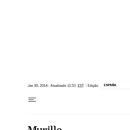
Pular para o conteúdo
ESPAÑA
Jan 30, 2014
|
Atualizado 11:53
EST
|
Edição:
Murillo