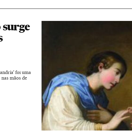
 surge
s
jandría' foi uma
s nas mãos de