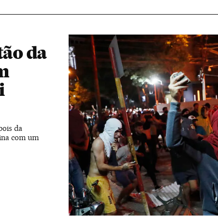
tão da
m
i
pois da
mina com um