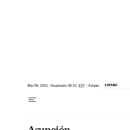
Pular para o conteúdo
ESPAÑA
Mar 06, 2021
|
Atualizado 08:33
EST
|
Edição:
Asunción