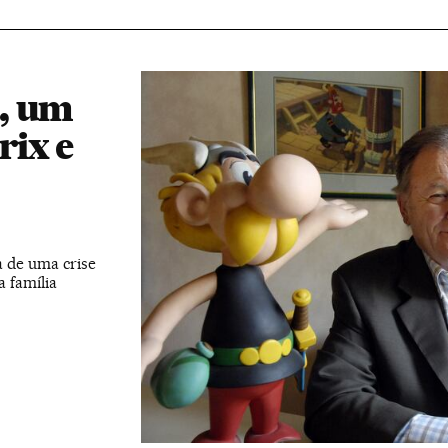
, um
rix e
ma de uma crise
 família