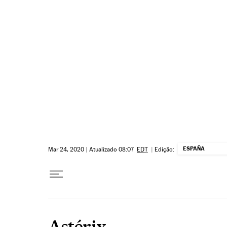
Pular para o conteúdo
ESPAÑA
Mar 24, 2020
|
Atualizado 08:07
EDT
|
Edição:
Astérix