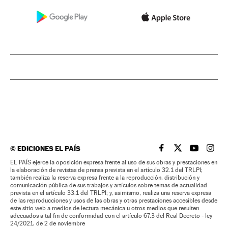
©
EDICIONES EL PAÍS
EL PAÍS BRASIL EN
EL PAÍS BRASI
EL PAÍS B
EL PA
EL PAÍS ejerce la oposición expresa frente al uso de sus obras y prestaciones en
la elaboración de revistas de prensa prevista en el artículo 32.1 del TRLPI;
también realiza la reserva expresa frente a la reproducción, distribución y
comunicación pública de sus trabajos y artículos sobre temas de actualidad
prevista en el artículo 33.1 del TRLPI; y, asimismo, realiza una reserva expresa
de las reproducciones y usos de las obras y otras prestaciones accesibles desde
este sitio web a medios de lectura mecánica u otros medios que resulten
adecuados a tal fin de conformidad con el artículo 67.3 del Real Decreto - ley
24/2021, de 2 de noviembre