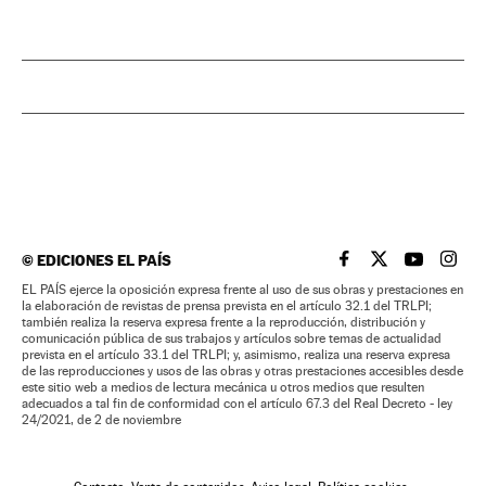
©
EDICIONES EL PAÍS
EL PAÍS BRASIL EN
EL PAÍS BRASI
EL PAÍS B
EL PA
EL PAÍS ejerce la oposición expresa frente al uso de sus obras y prestaciones en
la elaboración de revistas de prensa prevista en el artículo 32.1 del TRLPI;
también realiza la reserva expresa frente a la reproducción, distribución y
comunicación pública de sus trabajos y artículos sobre temas de actualidad
prevista en el artículo 33.1 del TRLPI; y, asimismo, realiza una reserva expresa
de las reproducciones y usos de las obras y otras prestaciones accesibles desde
este sitio web a medios de lectura mecánica u otros medios que resulten
adecuados a tal fin de conformidad con el artículo 67.3 del Real Decreto - ley
24/2021, de 2 de noviembre