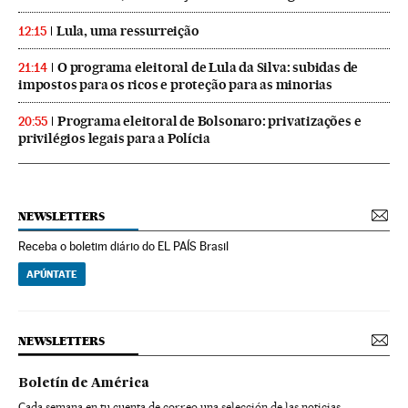
Lula, uma ressurreição
12:15
O programa eleitoral de Lula da Silva: subidas de
21:14
impostos para os ricos e proteção para as minorias
Programa eleitoral de Bolsonaro: privatizações e
20:55
privilégios legais para a Polícia
NEWSLETTERS
Receba o boletim diário do EL PAÍS Brasil
APÚNTATE
NEWSLETTERS
Boletín de América
Cada semana en tu cuenta de correo una selección de las noticias,