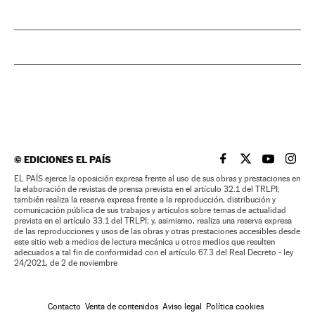
©
EDICIONES EL PAÍS
EL PAÍS BRASIL EN
EL PAÍS BRASI
EL PAÍS B
EL PA
EL PAÍS ejerce la oposición expresa frente al uso de sus obras y prestaciones en
la elaboración de revistas de prensa prevista en el artículo 32.1 del TRLPI;
también realiza la reserva expresa frente a la reproducción, distribución y
comunicación pública de sus trabajos y artículos sobre temas de actualidad
prevista en el artículo 33.1 del TRLPI; y, asimismo, realiza una reserva expresa
de las reproducciones y usos de las obras y otras prestaciones accesibles desde
este sitio web a medios de lectura mecánica u otros medios que resulten
adecuados a tal fin de conformidad con el artículo 67.3 del Real Decreto - ley
24/2021, de 2 de noviembre
Contacto
Venta de contenidos
Aviso legal
Política cookies