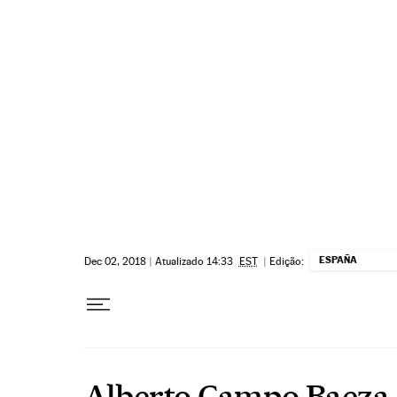
Pular para o conteúdo
ESPAÑA
Dec 02, 2018
|
Atualizado 14:33
EST
|
Edição:
Alberto Campo Baeza