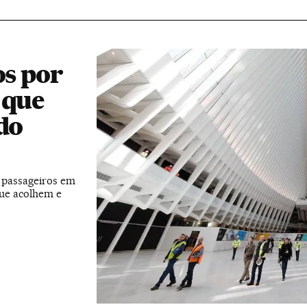
os por
 que
do
 passageiros em
que acolhem e