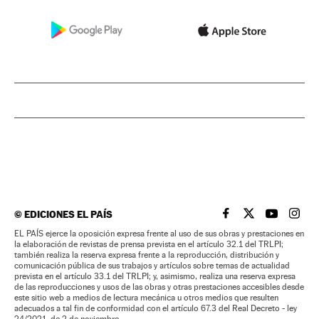
©
EDICIONES EL PAÍS
EL PAÍS BRASIL EN
EL PAÍS BRASI
EL PAÍS B
EL PA
EL PAÍS ejerce la oposición expresa frente al uso de sus obras y prestaciones en
la elaboración de revistas de prensa prevista en el artículo 32.1 del TRLPI;
también realiza la reserva expresa frente a la reproducción, distribución y
comunicación pública de sus trabajos y artículos sobre temas de actualidad
prevista en el artículo 33.1 del TRLPI; y, asimismo, realiza una reserva expresa
de las reproducciones y usos de las obras y otras prestaciones accesibles desde
este sitio web a medios de lectura mecánica u otros medios que resulten
adecuados a tal fin de conformidad con el artículo 67.3 del Real Decreto - ley
24/2021, de 2 de noviembre