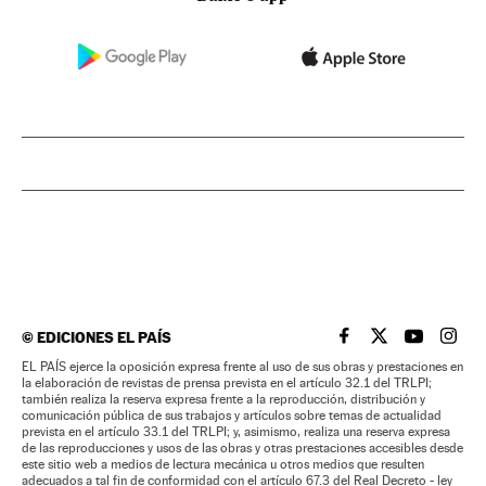
©
EDICIONES EL PAÍS
EL PAÍS BRASIL EN
EL PAÍS BRASI
EL PAÍS B
EL PA
EL PAÍS ejerce la oposición expresa frente al uso de sus obras y prestaciones en
la elaboración de revistas de prensa prevista en el artículo 32.1 del TRLPI;
también realiza la reserva expresa frente a la reproducción, distribución y
comunicación pública de sus trabajos y artículos sobre temas de actualidad
prevista en el artículo 33.1 del TRLPI; y, asimismo, realiza una reserva expresa
de las reproducciones y usos de las obras y otras prestaciones accesibles desde
este sitio web a medios de lectura mecánica u otros medios que resulten
adecuados a tal fin de conformidad con el artículo 67.3 del Real Decreto - ley