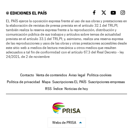
©
EDICIONES EL PAÍS
EL PAÍS BRASIL EN
EL PAÍS BRASI
EL PAÍS B
EL PA
EL PAÍS ejerce la oposición expresa frente al uso de sus obras y prestaciones en
la elaboración de revistas de prensa prevista en el artículo 32.1 del TRLPI;
también realiza la reserva expresa frente a la reproducción, distribución y
comunicación pública de sus trabajos y artículos sobre temas de actualidad
prevista en el artículo 33.1 del TRLPI; y, asimismo, realiza una reserva expresa
de las reproducciones y usos de las obras y otras prestaciones accesibles desde
este sitio web a medios de lectura mecánica u otros medios que resulten
adecuados a tal fin de conformidad con el artículo 67.3 del Real Decreto - ley
24/2021, de 2 de noviembre
Contacto
Venta de contenidos
Aviso legal
Política cookies
Política de privacidad
Mapa
Suscripciones EL PAÍS
Suscripciones empresas
RSS
Índice
Noticias de hoy
Webs de PRISA