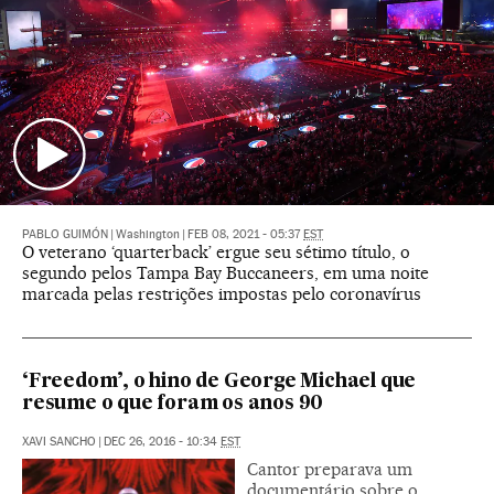
PABLO GUIMÓN
|
Washington
|
FEB 08, 2021 - 05:37
EST
O veterano ‘quarterback’ ergue seu sétimo título, o
segundo pelos Tampa Bay Buccaneers, em uma noite
marcada pelas restrições impostas pelo coronavírus
‘Freedom’, o hino de George Michael que
resume o que foram os anos 90
XAVI SANCHO
|
DEC 26, 2016 - 10:34
EST
Cantor preparava um
documentário sobre o