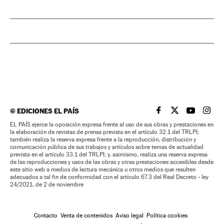
©
EDICIONES EL PAÍS
EL PAÍS BRASIL EN
EL PAÍS BRASI
EL PAÍS B
EL PA
EL PAÍS ejerce la oposición expresa frente al uso de sus obras y prestaciones en
la elaboración de revistas de prensa prevista en el artículo 32.1 del TRLPI;
también realiza la reserva expresa frente a la reproducción, distribución y
comunicación pública de sus trabajos y artículos sobre temas de actualidad
prevista en el artículo 33.1 del TRLPI; y, asimismo, realiza una reserva expresa
de las reproducciones y usos de las obras y otras prestaciones accesibles desde
este sitio web a medios de lectura mecánica u otros medios que resulten
adecuados a tal fin de conformidad con el artículo 67.3 del Real Decreto - ley
24/2021, de 2 de noviembre
Contacto
Venta de contenidos
Aviso legal
Política cookies