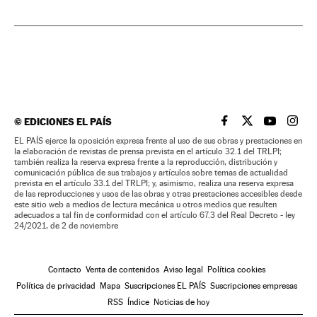
©
EDICIONES EL PAÍS
EL PAÍS BRASIL EN
EL PAÍS BRASI
EL PAÍS B
EL PA
EL PAÍS ejerce la oposición expresa frente al uso de sus obras y prestaciones en
la elaboración de revistas de prensa prevista en el artículo 32.1 del TRLPI;
también realiza la reserva expresa frente a la reproducción, distribución y
comunicación pública de sus trabajos y artículos sobre temas de actualidad
prevista en el artículo 33.1 del TRLPI; y, asimismo, realiza una reserva expresa
de las reproducciones y usos de las obras y otras prestaciones accesibles desde
este sitio web a medios de lectura mecánica u otros medios que resulten
adecuados a tal fin de conformidad con el artículo 67.3 del Real Decreto - ley
24/2021, de 2 de noviembre
Contacto
Venta de contenidos
Aviso legal
Política cookies
Política de privacidad
Mapa
Suscripciones EL PAÍS
Suscripciones empresas
RSS
Índice
Noticias de hoy