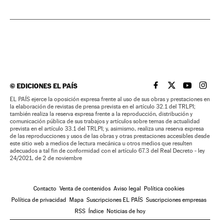
©
EDICIONES EL PAÍS
EL PAÍS BRASIL EN
EL PAÍS BRASI
EL PAÍS B
EL PA
EL PAÍS ejerce la oposición expresa frente al uso de sus obras y prestaciones en
la elaboración de revistas de prensa prevista en el artículo 32.1 del TRLPI;
también realiza la reserva expresa frente a la reproducción, distribución y
comunicación pública de sus trabajos y artículos sobre temas de actualidad
prevista en el artículo 33.1 del TRLPI; y, asimismo, realiza una reserva expresa
de las reproducciones y usos de las obras y otras prestaciones accesibles desde
este sitio web a medios de lectura mecánica u otros medios que resulten
adecuados a tal fin de conformidad con el artículo 67.3 del Real Decreto - ley
24/2021, de 2 de noviembre
Contacto
Venta de contenidos
Aviso legal
Política cookies
Política de privacidad
Mapa
Suscripciones EL PAÍS
Suscripciones empresas
RSS
Índice
Noticias de hoy