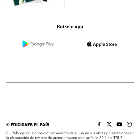
Baixe o app
©
EDICIONES EL PAÍS
EL PAÍS BRASIL EN
EL PAÍS BRASI
EL PAÍS B
EL PA
EL PAÍS ejerce la oposición expresa frente al uso de sus obras y prestaciones en
la elaboración de revistas de prensa prevista en el artículo 32.1 del TRLPI;