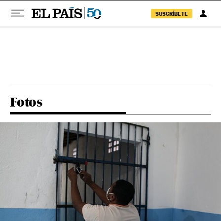
SUSCRÍBETE
Pular para o conteúdo
Fotos