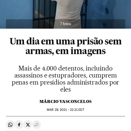
7 fotos
Um dia em uma prisão sem
armas, em imagens
Mais de 4.000 detentos, incluindo
assassinos e estupradores, cumprem
penas em presídios administrados por
eles
MÁRCIO VASCONCELOS
MAR
29, 2021 - 22:21
EDT
Compartir en Whatsapp
Compartir en Facebook
Compartir en Twitter
Desplegar Redes Sociales