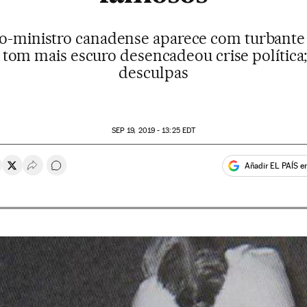
ro-ministro canadense aparece com turbante e
tom mais escuro desencadeou crise política
desculpas
SEP
19, 2019 - 13:25
EDT
Añadir EL PAÍS e
rtir en Whatsapp
ompartir en Facebook
Compartir en Twitter
Desplegar Redes Sociales
Comentários