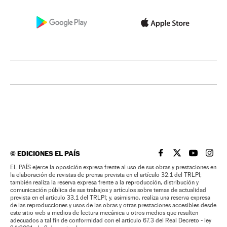
©
EDICIONES EL PAÍS
EL PAÍS BRASIL EN
EL PAÍS BRASI
EL PAÍS B
EL PA
EL PAÍS ejerce la oposición expresa frente al uso de sus obras y prestaciones en
la elaboración de revistas de prensa prevista en el artículo 32.1 del TRLPI;
también realiza la reserva expresa frente a la reproducción, distribución y
comunicación pública de sus trabajos y artículos sobre temas de actualidad
prevista en el artículo 33.1 del TRLPI; y, asimismo, realiza una reserva expresa
de las reproducciones y usos de las obras y otras prestaciones accesibles desde
este sitio web a medios de lectura mecánica u otros medios que resulten
adecuados a tal fin de conformidad con el artículo 67.3 del Real Decreto - ley