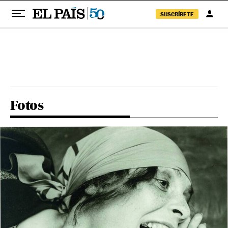
SUSCRÍBETE
Pular para o conteúdo
Fotos