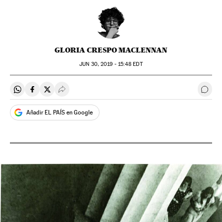
GLORIA CRESPO MACLENNAN
JUN
30, 2019 - 15:48
EDT
Compartir en Whatsapp
Compartir en Facebook
Compartir en Twitter
Desplegar Redes Sociales
Come
Añadir EL PAÍS en Google