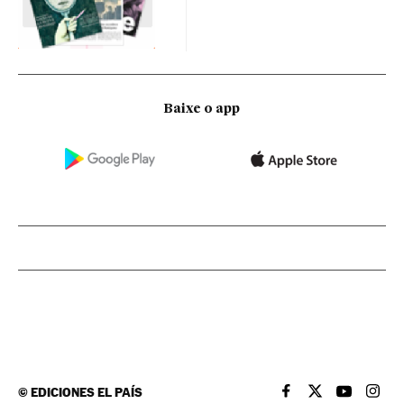
Baixe o app
©
EDICIONES EL PAÍS
EL PAÍS BRASIL EN
EL PAÍS BRASI
EL PAÍS B
EL PA