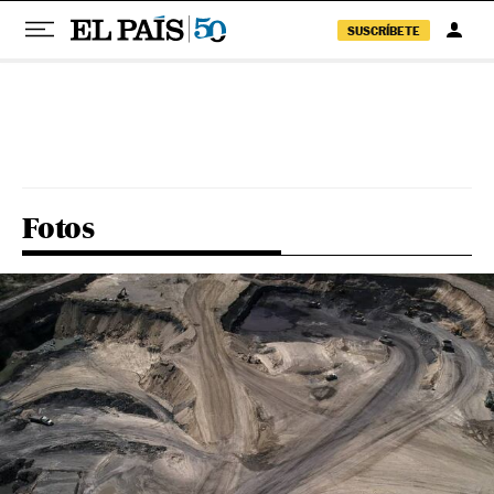
SUSCRÍBETE
Pular para o conteúdo
Fotos