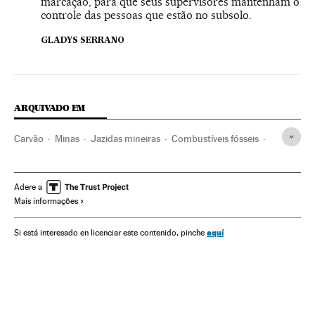
marcação, para que seus supervisores mantenham o
controle das pessoas que estão no subsolo.
GLADYS SERRANO
ARQUIVADO EM
Carvão
Minas
Jazidas mineiras
Combustíveis fósseis
Mineração
Combustíveis
Matérias-primas
Energia não renovável
Fontes energia
Energia
Indústria
Adere a
Mais informações
aquí
Si está interesado en licenciar este contenido, pinche