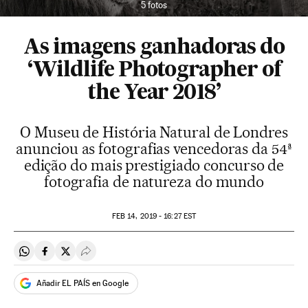
5 fotos
As imagens ganhadoras do
‘Wildlife Photographer of
the Year 2018’
O Museu de História Natural de Londres
anunciou as fotografias vencedoras da 54ª
edição do mais prestigiado concurso de
fotografia de natureza do mundo
FEB
14, 2019 - 16:27
EST
Compartir en Whatsapp
Compartir en Facebook
Compartir en Twitter
Desplegar Redes Sociales
Añadir EL PAÍS en Google