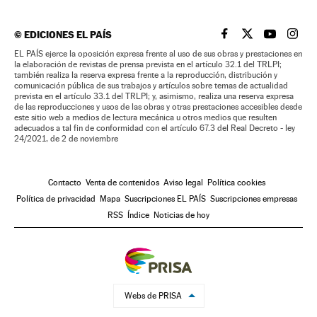
©
EDICIONES EL PAÍS
EL PAÍS BRASIL EN
EL PAÍS BRASI
EL PAÍS B
EL PA
EL PAÍS ejerce la oposición expresa frente al uso de sus obras y prestaciones en
la elaboración de revistas de prensa prevista en el artículo 32.1 del TRLPI;
también realiza la reserva expresa frente a la reproducción, distribución y
comunicación pública de sus trabajos y artículos sobre temas de actualidad
prevista en el artículo 33.1 del TRLPI; y, asimismo, realiza una reserva expresa
de las reproducciones y usos de las obras y otras prestaciones accesibles desde
este sitio web a medios de lectura mecánica u otros medios que resulten
adecuados a tal fin de conformidad con el artículo 67.3 del Real Decreto - ley
24/2021, de 2 de noviembre
Contacto
Venta de contenidos
Aviso legal
Política cookies
Política de privacidad
Mapa
Suscripciones EL PAÍS
Suscripciones empresas
RSS
Índice
Noticias de hoy
Webs de PRISA