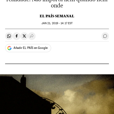
onde
EL PAÍS SEMANAL
JAN
21, 2019 - 14:17
EST
Compartir en Whatsapp
Compartir en Facebook
Compartir en Twitter
Desplegar Redes Sociales
Come
Añadir EL PAÍS en Google