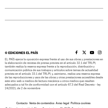
©
EDICIONES EL PAÍS
EL PAÍS BRASIL EN
EL PAÍS BRASI
EL PAÍS B
EL PA
EL PAÍS ejerce la oposición expresa frente al uso de sus obras y prestaciones en
la elaboración de revistas de prensa prevista en el artículo 32.1 del TRLPI;
también realiza la reserva expresa frente a la reproducción, distribución y
comunicación pública de sus trabajos y artículos sobre temas de actualidad
prevista en el artículo 33.1 del TRLPI; y, asimismo, realiza una reserva expresa
de las reproducciones y usos de las obras y otras prestaciones accesibles desde
este sitio web a medios de lectura mecánica u otros medios que resulten
adecuados a tal fin de conformidad con el artículo 67.3 del Real Decreto - ley
24/2021, de 2 de noviembre
Contacto
Venta de contenidos
Aviso legal
Política cookies