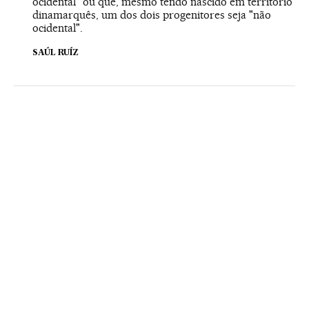
ocidental" ou que, mesmo tendo nascido em território
dinamarquês, um dos dois progenitores seja "não
ocidental".
SAÚL RUÍZ