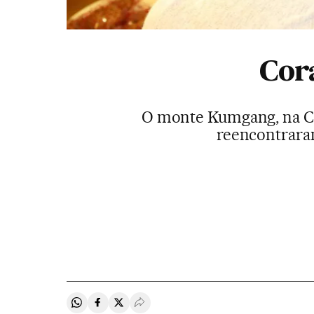
Cor
O monte Kumgang, na Cor
reencontraram
Compartir en Whatsapp
Compartir en Facebook
Compartir en Twitter
Desplegar Redes Sociales