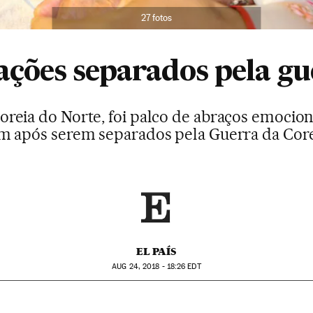
27 fotos
ações separados pela gu
eia do Norte, foi palco de abraços emocio
 após serem separados pela Guerra da Core
EL PAÍS
AUG
24, 2018 - 18:26
EDT