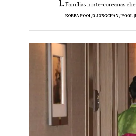
Famílias norte-coreanas ch
KOREA POOL/O JONGCHAN / POOL (