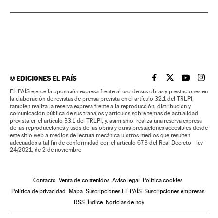
©
EDICIONES EL PAÍS
EL PAÍS BRASIL EN
EL PAÍS BRASI
EL PAÍS B
EL PA
EL PAÍS ejerce la oposición expresa frente al uso de sus obras y prestaciones en
la elaboración de revistas de prensa prevista en el artículo 32.1 del TRLPI;
también realiza la reserva expresa frente a la reproducción, distribución y
comunicación pública de sus trabajos y artículos sobre temas de actualidad
prevista en el artículo 33.1 del TRLPI; y, asimismo, realiza una reserva expresa
de las reproducciones y usos de las obras y otras prestaciones accesibles desde
este sitio web a medios de lectura mecánica u otros medios que resulten
adecuados a tal fin de conformidad con el artículo 67.3 del Real Decreto - ley
24/2021, de 2 de noviembre
Contacto
Venta de contenidos
Aviso legal
Política cookies
Política de privacidad
Mapa
Suscripciones EL PAÍS
Suscripciones empresas
RSS
Índice
Noticias de hoy