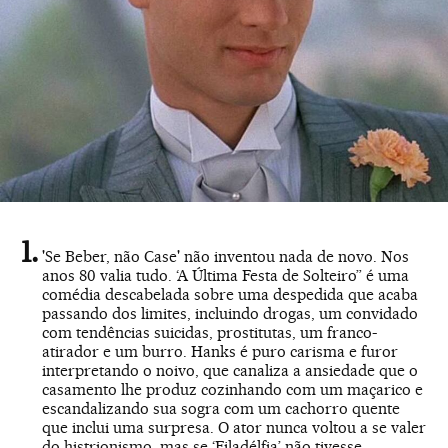
'Se Beber, não Case' não inventou nada de novo. Nos
anos 80 valia tudo. ‘A Última Festa de Solteiro” é uma
comédia descabelada sobre uma despedida que acaba
passando dos limites, incluindo drogas, um convidado
com tendências suicidas, prostitutas, um franco-
atirador e um burro. Hanks é puro carisma e furor
interpretando o noivo, que canaliza a ansiedade que o
casamento lhe produz cozinhando com um maçarico e
escandalizando sua sogra com um cachorro quente
que inclui uma surpresa. O ator nunca voltou a se valer
do histrionismo, mas se ‘Filadélfia’ não tivesse