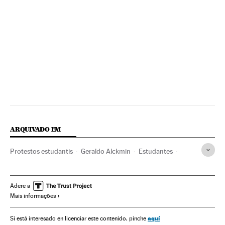
ARQUIVADO EM
Protestos estudantis
Geraldo Alckmin
Estudantes
Governadores
Comunidade educativa
Governos estaduais
Administração Estado
Educação
Adere a
Mais informações
Administração pública
Movimento estudantil
aquí
Si está interesado en licenciar este contenido, pinche