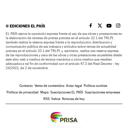
©
EDICIONES EL PAÍS
EL PAÍS BRASIL EN
EL PAÍS BRASI
EL PAÍS B
EL PA
EL PAÍS ejerce la oposición expresa frente al uso de sus obras y prestaciones en
la elaboración de revistas de prensa prevista en el artículo 32.1 del TRLPI;
también realiza la reserva expresa frente a la reproducción, distribución y
comunicación pública de sus trabajos y artículos sobre temas de actualidad
prevista en el artículo 33.1 del TRLPI; y, asimismo, realiza una reserva expresa
de las reproducciones y usos de las obras y otras prestaciones accesibles desde
este sitio web a medios de lectura mecánica u otros medios que resulten
adecuados a tal fin de conformidad con el artículo 67.3 del Real Decreto - ley
24/2021, de 2 de noviembre
Contacto
Venta de contenidos
Aviso legal
Política cookies
Política de privacidad
Mapa
Suscripciones EL PAÍS
Suscripciones empresas
RSS
Índice
Noticias de hoy