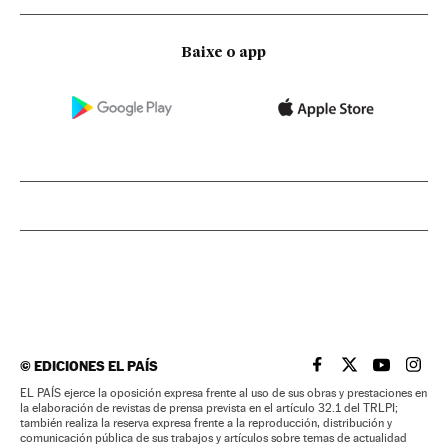
Baixe o app
©
EDICIONES EL PAÍS
EL PAÍS BRASIL EN
EL PAÍS BRASI
EL PAÍS B
EL PA
EL PAÍS ejerce la oposición expresa frente al uso de sus obras y prestaciones en
la elaboración de revistas de prensa prevista en el artículo 32.1 del TRLPI;
también realiza la reserva expresa frente a la reproducción, distribución y
comunicación pública de sus trabajos y artículos sobre temas de actualidad