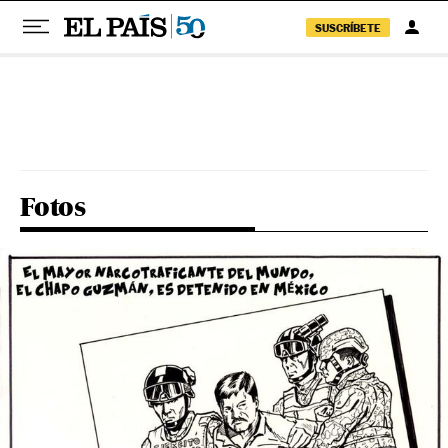
SUSCRÍBETE
Pular para o conteúdo
Fotos