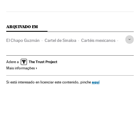
ARQUIVADO EM
El Chapo Guzmán
Cartel de Sinaloa
Cartéis mexicanos
Narcotraficantes
Narcotráfico
Crime organizado
Delinquência
Delitos contra saúde pública
Delitos
Adere a
Mais informações
Justiça
aquí
Si está interesado en licenciar este contenido, pinche