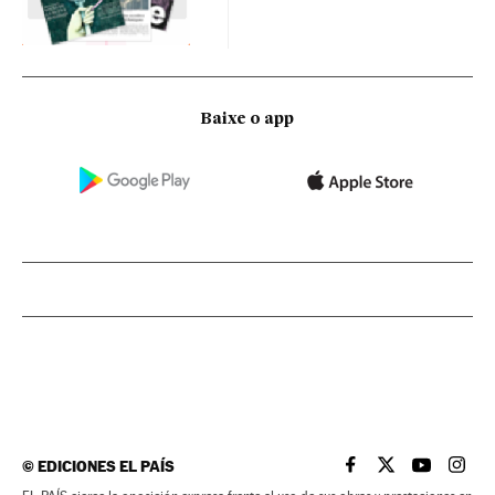
Baixe o app
©
EDICIONES EL PAÍS
EL PAÍS BRASIL EN
EL PAÍS BRASI
EL PAÍS B
EL PA