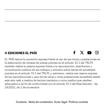
©
EDICIONES EL PAÍS
EL PAÍS BRASIL EN
EL PAÍS BRASI
EL PAÍS B
EL PA
EL PAÍS ejerce la oposición expresa frente al uso de sus obras y prestaciones en
la elaboración de revistas de prensa prevista en el artículo 32.1 del TRLPI;
también realiza la reserva expresa frente a la reproducción, distribución y
comunicación pública de sus trabajos y artículos sobre temas de actualidad
prevista en el artículo 33.1 del TRLPI; y, asimismo, realiza una reserva expresa
de las reproducciones y usos de las obras y otras prestaciones accesibles desde
este sitio web a medios de lectura mecánica u otros medios que resulten
adecuados a tal fin de conformidad con el artículo 67.3 del Real Decreto - ley
24/2021, de 2 de noviembre
Contacto
Venta de contenidos
Aviso legal
Política cookies