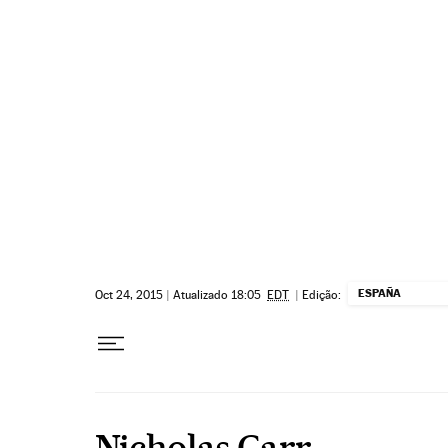
Pular para o conteúdo
ESPAÑA
Oct 24, 2015
|
Atualizado 18:05
EDT
|
Edição:
Nicholas Carr