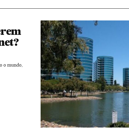
erem
net?
o o mundo,