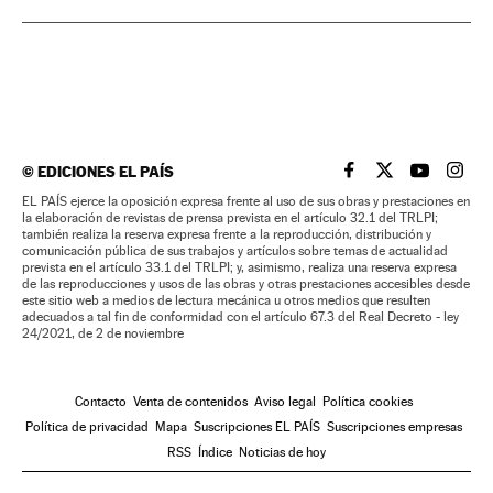
©
EDICIONES EL PAÍS
EL PAÍS BRASIL EN
EL PAÍS BRASI
EL PAÍS B
EL PA
EL PAÍS ejerce la oposición expresa frente al uso de sus obras y prestaciones en
la elaboración de revistas de prensa prevista en el artículo 32.1 del TRLPI;
también realiza la reserva expresa frente a la reproducción, distribución y
comunicación pública de sus trabajos y artículos sobre temas de actualidad
prevista en el artículo 33.1 del TRLPI; y, asimismo, realiza una reserva expresa
de las reproducciones y usos de las obras y otras prestaciones accesibles desde
este sitio web a medios de lectura mecánica u otros medios que resulten
adecuados a tal fin de conformidad con el artículo 67.3 del Real Decreto - ley
24/2021, de 2 de noviembre
Contacto
Venta de contenidos
Aviso legal
Política cookies
Política de privacidad
Mapa
Suscripciones EL PAÍS
Suscripciones empresas
RSS
Índice
Noticias de hoy