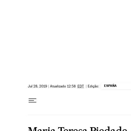
Pular para o conteúdo
ESPAÑA
Jul 28, 2019
|
Atualizado 12:58
EDT
|
Edição:
Maria Teresa Piedade