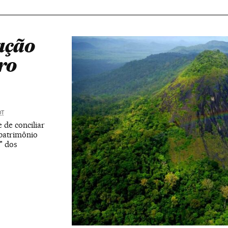
ação
ro
DT
 de conciliar
patrimônio
" dos