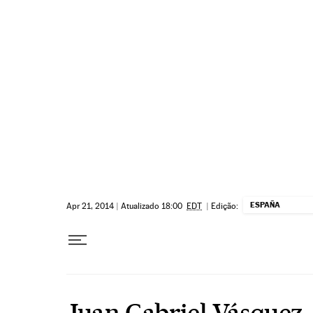
Pular para o conteúdo
ESPAÑA
Apr 21, 2014
|
Atualizado 18:00
EDT
|
Edição:
Juan Gabriel Vásquez