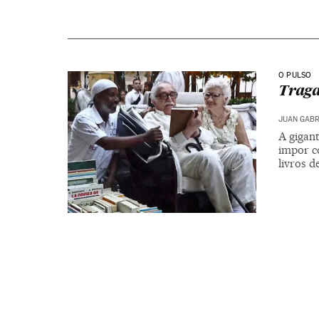
O PULSO
Traga
JUAN GABR
A gigant
impor c
livros 