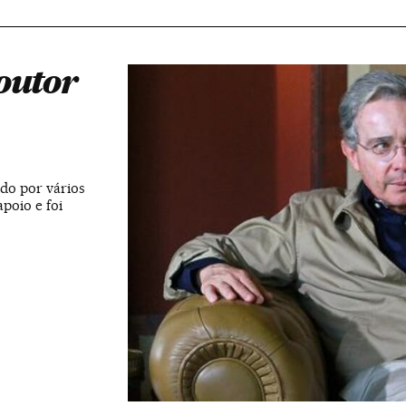
outor
do por vários
poio e foi