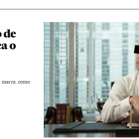
o de
a o
da marca, como