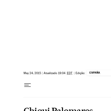
Pular para o conteúdo
ESPAÑA
May 24, 2015
|
Atualizado 19:04
EDT
|
Edição:
Chiqui Palomares