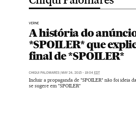
VERNE
A história do anúnci
*SPOILER* que explic
final de *SPOILER*
CHIQUI PALOMARES
|
MAY 24, 2015 - 19:04
EDT
Incluir a propaganda de *SPOILER* não foi ideia 
se sugere em *SPOILER*