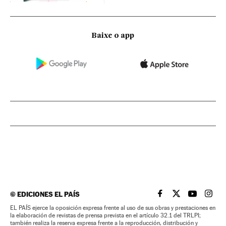
Baixe o app
©
EDICIONES EL PAÍS
EL PAÍS BRASIL EN
EL PAÍS BRASI
EL PAÍS B
EL PA
EL PAÍS ejerce la oposición expresa frente al uso de sus obras y prestaciones en
la elaboración de revistas de prensa prevista en el artículo 32.1 del TRLPI;
también realiza la reserva expresa frente a la reproducción, distribución y