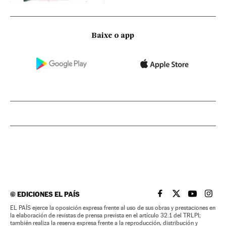
Baixe o app
©
EDICIONES EL PAÍS
EL PAÍS BRASIL EN
EL PAÍS BRASI
EL PAÍS B
EL PA
EL PAÍS ejerce la oposición expresa frente al uso de sus obras y prestaciones en
la elaboración de revistas de prensa prevista en el artículo 32.1 del TRLPI;
también realiza la reserva expresa frente a la reproducción, distribución y