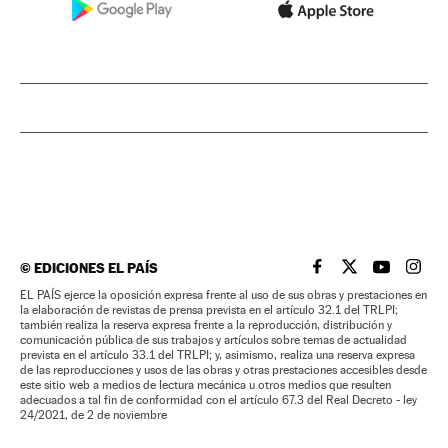
©
EDICIONES EL PAÍS
EL PAÍS BRASIL EN
EL PAÍS BRASI
EL PAÍS B
EL PA
EL PAÍS ejerce la oposición expresa frente al uso de sus obras y prestaciones en
la elaboración de revistas de prensa prevista en el artículo 32.1 del TRLPI;
también realiza la reserva expresa frente a la reproducción, distribución y
comunicación pública de sus trabajos y artículos sobre temas de actualidad
prevista en el artículo 33.1 del TRLPI; y, asimismo, realiza una reserva expresa
de las reproducciones y usos de las obras y otras prestaciones accesibles desde
este sitio web a medios de lectura mecánica u otros medios que resulten
adecuados a tal fin de conformidad con el artículo 67.3 del Real Decreto - ley
24/2021, de 2 de noviembre