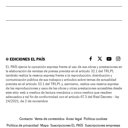
©
EDICIONES EL PAÍS
EL PAÍS BRASIL EN
EL PAÍS BRASI
EL PAÍS B
EL PA
EL PAÍS ejerce la oposición expresa frente al uso de sus obras y prestaciones en
la elaboración de revistas de prensa prevista en el artículo 32.1 del TRLPI;
también realiza la reserva expresa frente a la reproducción, distribución y
comunicación pública de sus trabajos y artículos sobre temas de actualidad
prevista en el artículo 33.1 del TRLPI; y, asimismo, realiza una reserva expresa
de las reproducciones y usos de las obras y otras prestaciones accesibles desde
este sitio web a medios de lectura mecánica u otros medios que resulten
adecuados a tal fin de conformidad con el artículo 67.3 del Real Decreto - ley
24/2021, de 2 de noviembre
Contacto
Venta de contenidos
Aviso legal
Política cookies
Política de privacidad
Mapa
Suscripciones EL PAÍS
Suscripciones empresas