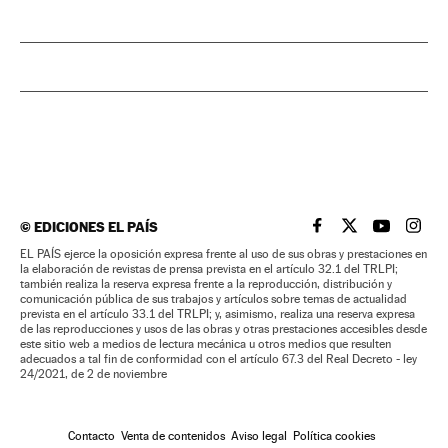
©
EDICIONES EL PAÍS
EL PAÍS BRASIL EN
EL PAÍS BRASI
EL PAÍS B
EL PA
EL PAÍS ejerce la oposición expresa frente al uso de sus obras y prestaciones en
la elaboración de revistas de prensa prevista en el artículo 32.1 del TRLPI;
también realiza la reserva expresa frente a la reproducción, distribución y
comunicación pública de sus trabajos y artículos sobre temas de actualidad
prevista en el artículo 33.1 del TRLPI; y, asimismo, realiza una reserva expresa
de las reproducciones y usos de las obras y otras prestaciones accesibles desde
este sitio web a medios de lectura mecánica u otros medios que resulten
adecuados a tal fin de conformidad con el artículo 67.3 del Real Decreto - ley
24/2021, de 2 de noviembre
Contacto
Venta de contenidos
Aviso legal
Política cookies