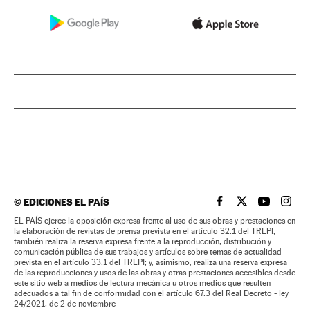
©
EDICIONES EL PAÍS
EL PAÍS BRASIL EN
EL PAÍS BRASI
EL PAÍS B
EL PA
EL PAÍS ejerce la oposición expresa frente al uso de sus obras y prestaciones en
la elaboración de revistas de prensa prevista en el artículo 32.1 del TRLPI;
también realiza la reserva expresa frente a la reproducción, distribución y
comunicación pública de sus trabajos y artículos sobre temas de actualidad
prevista en el artículo 33.1 del TRLPI; y, asimismo, realiza una reserva expresa
de las reproducciones y usos de las obras y otras prestaciones accesibles desde
este sitio web a medios de lectura mecánica u otros medios que resulten
adecuados a tal fin de conformidad con el artículo 67.3 del Real Decreto - ley
24/2021, de 2 de noviembre