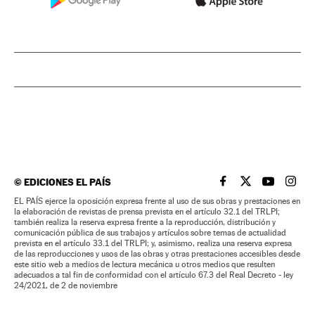
©
EDICIONES EL PAÍS
EL PAÍS BRASIL EN
EL PAÍS BRASI
EL PAÍS B
EL PA
EL PAÍS ejerce la oposición expresa frente al uso de sus obras y prestaciones en
la elaboración de revistas de prensa prevista en el artículo 32.1 del TRLPI;
también realiza la reserva expresa frente a la reproducción, distribución y
comunicación pública de sus trabajos y artículos sobre temas de actualidad
prevista en el artículo 33.1 del TRLPI; y, asimismo, realiza una reserva expresa
de las reproducciones y usos de las obras y otras prestaciones accesibles desde
este sitio web a medios de lectura mecánica u otros medios que resulten
adecuados a tal fin de conformidad con el artículo 67.3 del Real Decreto - ley
24/2021, de 2 de noviembre