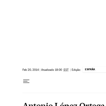
Pular para o conteúdo
ESPAÑA
Feb 20, 2014
|
Atualizado 18:00
EST
|
Edição:
Antonio López Ortega