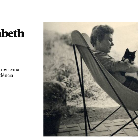
abeth
americana:
ndência