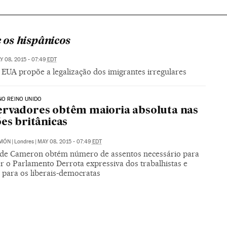
e os hispânicos
Y 08, 2015 - 07:49
EDT
 EUA propõe a legalização dos imigrantes irregulares
NO REINO UNIDO
rvadores obtêm maioria absoluta nas
ões britânicas
IMÓN
|
Londres
|
MAY 08, 2015 - 07:49
EDT
 de Cameron obtém número de assentos necessário para
r o Parlamento Derrota expressiva dos trabalhistas e
 para os liberais-democratas