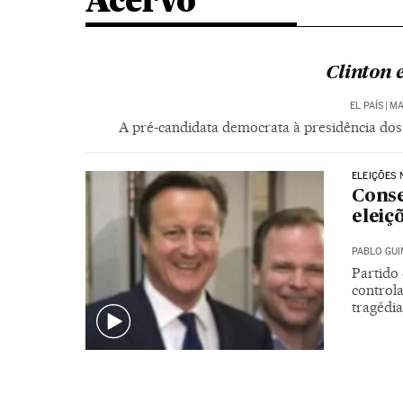
Acervo
Clinton 
EL PAÍS
|
MA
A pré-candidata democrata à presidência dos
ELEIÇÕES 
Conse
eleiç
PABLO GU
Partido
controla
tragédia