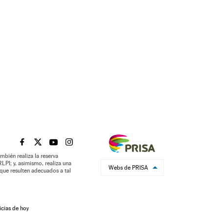
EL PAÍS BRASIL EN FACEBOOK
EL PAÍS BRASIL EN TWITTER
EL PAÍS BRASIL EN YOUTUBE
EL PAÍS BRASIL EN INSTAGRAM
mbién realiza la reserva
LPI; y, asimismo, realiza una
Webs de PRISA
que resulten adecuados a tal
icias de hoy