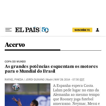
Pular para o conteúdo
SUSCRÍBETE
Acervo
COPA DO MUNDO
As grandes potências esquentam os motores
para o Mundial do Brasil
RAFAEL PINEDA
/
JORDI QUIXANO
|
Madri
|
MAY 29, 2014 - 07:30
EDT
A Espanha espera Costa.
Lahm pede lugar no eixo da
Alemanha ao mesmo tempo
que Rooney joga futebol
americano. Neymar, Messi e