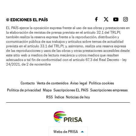
©
EDICIONES EL PAÍS
EL PAÍS BRASIL EN
EL PAÍS BRASI
EL PAÍS B
EL PA
EL PAÍS ejerce la oposición expresa frente al uso de sus obras y prestaciones en
la elaboración de revistas de prensa prevista en el artículo 32.1 del TRLPI;
también realiza la reserva expresa frente a la reproducción, distribución y
comunicación pública de sus trabajos y artículos sobre temas de actualidad
prevista en el artículo 33.1 del TRLPI; y, asimismo, realiza una reserva expresa
de las reproducciones y usos de las obras y otras prestaciones accesibles desde
este sitio web a medios de lectura mecánica u otros medios que resulten
adecuados a tal fin de conformidad con el artículo 67.3 del Real Decreto - ley
24/2021, de 2 de noviembre
Contacto
Venta de contenidos
Aviso legal
Política cookies
Política de privacidad
Mapa
Suscripciones EL PAÍS
Suscripciones empresas
RSS
Índice
Noticias de hoy
Webs de PRISA