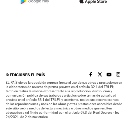
©
EDICIONES EL PAÍS
EL PAÍS BRASIL EN
EL PAÍS BRASI
EL PAÍS B
EL PA
EL PAÍS ejerce la oposición expresa frente al uso de sus obras y prestaciones en
la elaboración de revistas de prensa prevista en el artículo 32.1 del TRLPI;
también realiza la reserva expresa frente a la reproducción, distribución y
comunicación pública de sus trabajos y artículos sobre temas de actualidad
prevista en el artículo 33.1 del TRLPI; y, asimismo, realiza una reserva expresa
de las reproducciones y usos de las obras y otras prestaciones accesibles desde
este sitio web a medios de lectura mecánica u otros medios que resulten
adecuados a tal fin de conformidad con el artículo 67.3 del Real Decreto - ley
24/2021, de 2 de noviembre