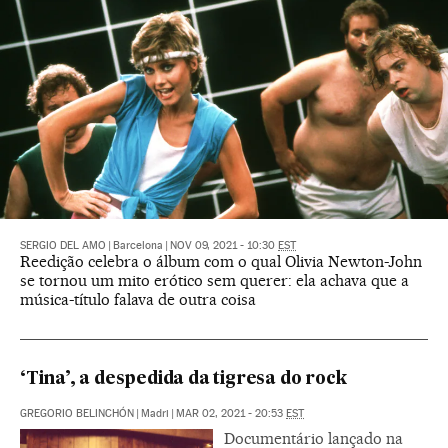
SERGIO DEL AMO
|
Barcelona
|
NOV 09, 2021 - 10:30
EST
Reedição celebra o álbum com o qual Olivia Newton-John
se tornou um mito erótico sem querer: ela achava que a
música-título falava de outra coisa
‘Tina’, a despedida da tigresa do rock
GREGORIO BELINCHÓN
|
Madri
|
MAR 02, 2021 - 20:53
EST
Documentário lançado na