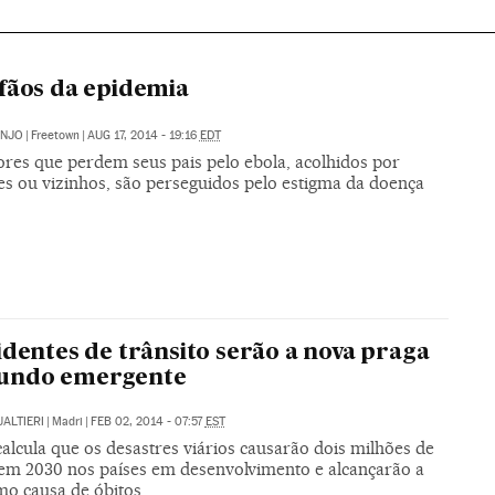
fãos da epidemia
ANJO
|
Freetown
|
AUG 17, 2014 - 19:16
EDT
res que perdem seus pais pelo ebola, acolhidos por
es ou vizinhos, são perseguidos pelo estigma da doença
identes de trânsito serão a nova praga
undo emergente
ALTIERI
|
Madri
|
FEB 02, 2014 - 07:57
EST
alcula que os desastres viários causarão dois milhões de
em 2030 nos países em desenvolvimento e alcançarão a
mo causa de óbitos