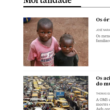
Os ór
JOSÉ NAR
Os meno
familiar
Os ac
do m
THOMAS GU
A OMS c
mortes 
Aids co