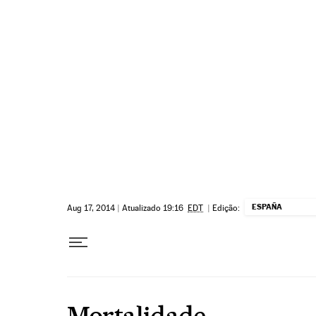
Pular para o conteúdo
ESPAÑA
Aug 17, 2014
|
Atualizado 19:16
EDT
|
Edição:
Mortalidade