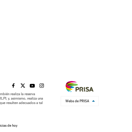
EL PAÍS BRASIL EN FACEBOOK
EL PAÍS BRASIL EN TWITTER
EL PAÍS BRASIL EN YOUTUBE
EL PAÍS BRASIL EN INSTAGRAM
mbién realiza la reserva
LPI; y, asimismo, realiza una
Webs de PRISA
que resulten adecuados a tal
icias de hoy