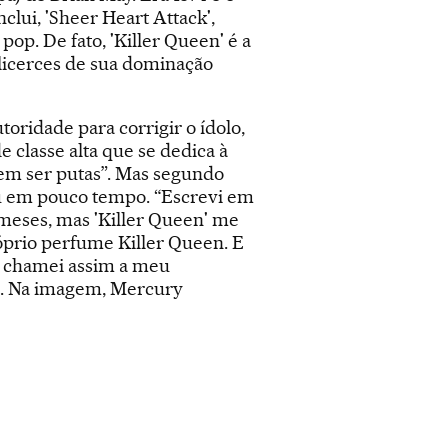
lui, 'Sheer Heart Attack',
p. De fato, 'Killer Queen' é a
licerces de sua dominação
oridade para corrigir o ídolo,
 classe alta que se dedica à
dem ser putas”. Mas segundo
aiu em pouco tempo. “Escrevi em
meses, mas 'Killer Queen' me
óprio perfume Killer Queen. E
so chamei assim a meu
ra. Na imagem, Mercury