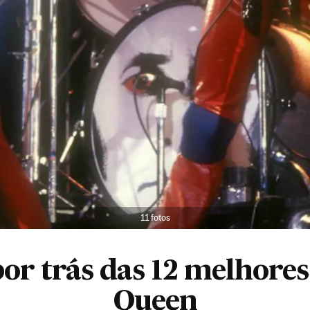
11 fotos
por trás das 12 melhore
Queen