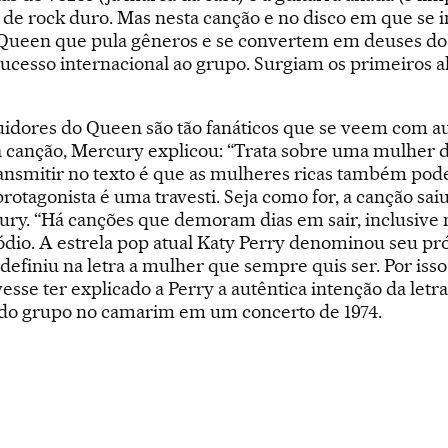
e rock duro. Mas nesta canção e no disco em que se inc
Queen que pula gêneros e se convertem em deuses do po
ucesso internacional ao grupo. Surgiam os primeiros a
uidores do Queen são tão fanáticos que se veem com aut
 canção, Mercury explicou: “Trata sobre uma mulher de
ransmitir no texto é que as mulheres ricas também po
protagonista é uma travesti. Seja como for, a canção s
ry. “Há canções que demoram dias em sair, inclusive 
dio. A estrela pop atual Katy Perry denominou seu pr
definiu na letra a mulher que sempre quis ser. Por is
sse ter explicado a Perry a autêntica intenção da let
 do grupo no camarim em um concerto de 1974.