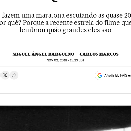
is fazem uma maratona escutando as quase 2
r quê? Porque a recente estreia do filme que
lembrou quão grandes eles são
MIGUEL ÁNGEL BARGUEÑO
CARLOS MARCOS
NOV
02, 2018 - 15:23
EDT
Añadir EL PAÍS e
rtir en Whatsapp
ompartir en Facebook
Compartir en Twitter
Desplegar Redes Sociales