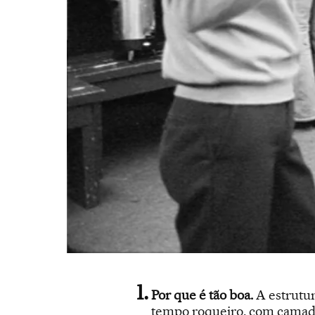
Por que é tão boa.
A estrutur
tempo roqueiro, com camadas 