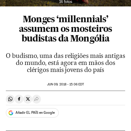
16 fotos
Monges ‘millennials’
assumem os mosteiros
budistas da Mongólia
O budismo, uma das religiões mais antigas
do mundo, está agora em mãos dos
clérigos mais jovens do país
JUN
09, 2018 - 15:06
EDT
Compartir en Whatsapp
Compartir en Facebook
Compartir en Twitter
Desplegar Redes Sociales
Añadir EL PAÍS en Google