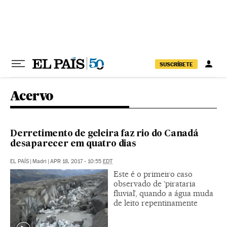
Pular para o conteúdo
SUSCRÍBETE
Acervo
Derretimento de geleira faz rio do Canadá
desaparecer em quatro dias
EL PAÍS
|
Madri
|
APR 18, 2017 - 10:55
EDT
Este é o primeiro caso
observado de ‘pirataria
fluvial’, quando a água muda
de leito repentinamente